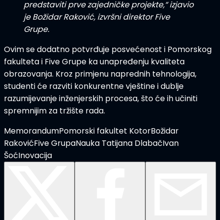
predstaviti prve zajedničke projekte,“
izjavio
je
Božidar Raković
, izvršni direktor Five
Grupe.
Ovim se dodatno potvrđuje posvećenost i Pomorskog
fakulteta i Five Grupe ka
unapređenju kvaliteta
obrazovanja
. Kroz primjenu naprednih tehnologija,
studenti će razviti
konkurentne vještine i dublje
razumijevanje inženjerskih procesa
, što će ih učiniti
spremnijim za tržište rada.
Memorandum
Pomorski fakultet Kotor
Božidar
Raković
Five Grupa
Nauka
Tatijana Dlabač
Ivan
Šoć
Inovacija