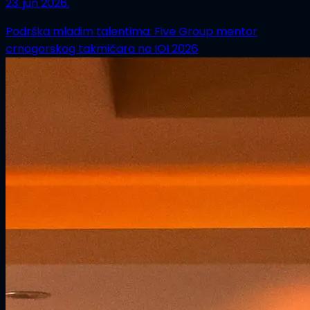
23. jun 2026.
Podrška mladim talentima: Five Group mentor
crnogorskog takmičara na IOI 2026