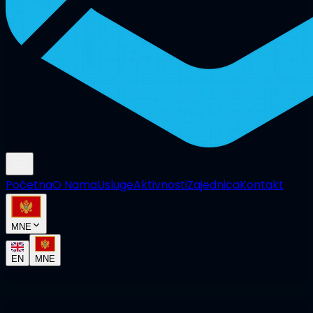
Početna
O Nama
Usluge
Aktivnosti
Zajednica
Kontakt
MNE
EN
MNE