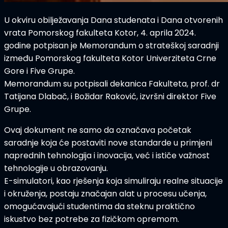
U okviru obilježavanja
Dana studenata
i
Dana otvorenih
vrata Pomorskog fakulteta Kotor
, 4. aprila 2024.
godine potpisan je
Memorandum o strateškoj saradnji
između
Pomorskog fakulteta Kotor Univerziteta Crne
Gore
i
Five Grupe
.
Memorandum su potpisali
dekanica Fakulteta, prof. dr
Tatijana Dlabač
, i
Božidar Raković
, izvršni direktor Five
Grupe.
Ovaj dokument ne samo da označava
početak
saradnje
koja će postaviti nove standarde u primjeni
naprednih tehnologija i inovacija
, već i ističe važnost
tehnologije u obrazovanju
.
E-simulatori
, kao rješenja koja simuliraju realne situacije
i okruženja, postaju značajan alat u procesu učenja,
omogućavajući studentima da steknu
praktično
iskustvo bez potrebe za fizičkom opremom
.