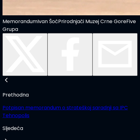
Memorandum
Ivan Šoć
Prirodnjači Muzej Crne Gore
Five
Grupa
Prethodna
Potpisan memorandum o strateškoj saradnji sa IPC
Tehnopolis
Sljedeća