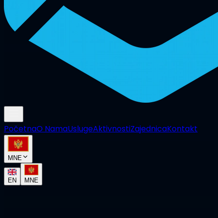
Početna
O Nama
Usluge
Aktivnosti
Zajednica
Kontakt
MNE
EN
MNE