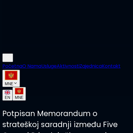
Početna
O Nama
Usluge
Aktivnosti
Zajednica
Kontakt
MNE
EN
MNE
Potpisan Memorandum o
strateškoj saradnji između Five