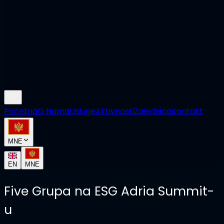
Početna
O Nama
Usluge
Aktivnosti
Zajednica
Kontakt
MNE
EN
MNE
Five Grupa na ESG Adria Summit-
u