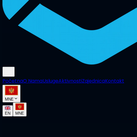
Početna
O Nama
Usluge
Aktivnosti
Zajednica
Kontakt
MNE
EN
MNE