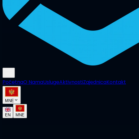
Početna
O Nama
Usluge
Aktivnosti
Zajednica
Kontakt
MNE
EN
MNE