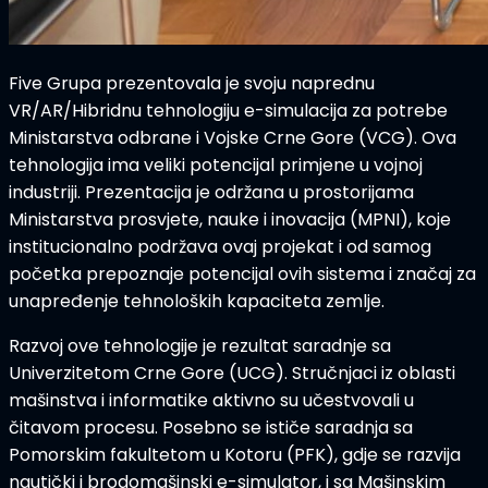
Five Grupa prezentovala je svoju naprednu
VR/AR/Hibridnu tehnologiju e-simulacija
za potrebe
Ministarstva odbrane i Vojske Crne Gore (VCG). Ova
tehnologija ima
veliki potencijal primjene u vojnoj
industriji
. Prezentacija je održana u prostorijama
Ministarstva prosvjete, nauke i inovacija (MPNI), koje
institucionalno podržava ovaj projekat i od samog
početka prepoznaje
potencijal ovih sistema i značaj za
unapređenje tehnoloških kapaciteta zemlje
.
Razvoj ove tehnologije je rezultat saradnje sa
Univerzitetom Crne Gore (UCG)
. Stručnjaci iz oblasti
mašinstva i informatike
aktivno su učestvovali u
čitavom procesu. Posebno se ističe saradnja sa
Pomorskim fakultetom u Kotoru (PFK)
, gdje se razvija
nautički i brodomašinski e-simulator
, i sa
Mašinskim