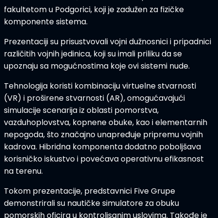
fakultetom u Podgorici
, koji je zadužen za fizičke
komponente sistema.
Prezentaciji su prisustvovali
vojni dužnosnici i pripadnici
različitih vojnih jedinica
, koji su imali priliku da se
upoznaju sa mogućnostima koje ovi sistemi nude.
Tehnologija koristi kombinaciju
virtuelne stvarnosti
(VR)
i
proširene stvarnosti (AR)
, omogućavajući
simulacije scenarija iz oblasti
pomorstva,
vazduhoplovstva, kopnene obuke
, kao i
elementarnih
nepogoda
, što značajno unapređuje pripremu vojnih
kadrova.
Hibridna komponenta
dodatno poboljšava
korisničko iskustvo i povećava
operativnu efikasnost
na terenu
.
Tokom prezentacije, predstavnici Five Grupe
demonstrirali su
nautičke simulatore
za obuku
pomorskih oficira u kontrolisanim uslovima. Takođe je